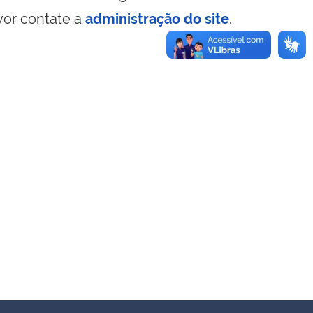
vor contate a
administração do site
.