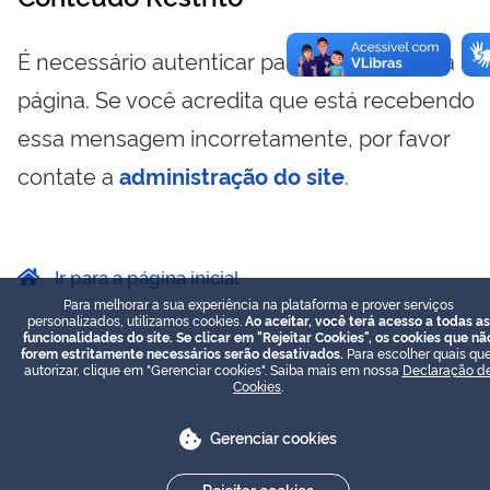
É necessário autenticar para visualizar essa
página. Se você acredita que está recebendo
essa mensagem incorretamente, por favor
contate a
administração do site
.
Ir para a página inicial
Para melhorar a sua experiência na plataforma e prover serviços
personalizados, utilizamos cookies.
Ao aceitar, você terá acesso a todas as
funcionalidades do site. Se clicar em "Rejeitar Cookies", os cookies que nã
forem estritamente necessários serão desativados.
Para escolher quais que
autorizar, clique em "Gerenciar cookies". Saiba mais em nossa
Declaração d
Cookies
.
Gerenciar cookies
Rejeitar cookies