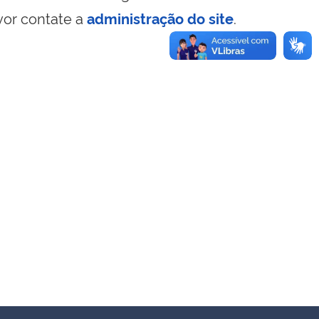
vor contate a
administração do site
.