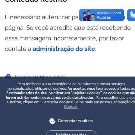
É necessário autenticar para visualizar essa
página. Se você acredita que está recebendo
essa mensagem incorretamente, por favor
contate a
administração do site
.
Ir para a página inicial
Para melhorar a sua experiência na plataforma e prover serviços
personalizados, utilizamos cookies.
Ao aceitar, você terá acesso a todas as
funcionalidades do site. Se clicar em "Rejeitar Cookies", os cookies que nã
forem estritamente necessários serão desativados.
Para escolher quais que
autorizar, clique em "Gerenciar cookies". Saiba mais em nossa
Declaração d
Cookies
.
Gerenciar cookies
Rejeitar cookies