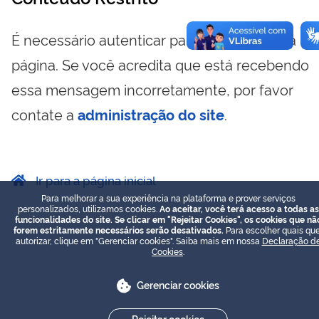
É necessário autenticar para visualizar essa
página. Se você acredita que está recebendo
essa mensagem incorretamente, por favor
contate a
administração do site
.
Ir para a página inicial
Para melhorar a sua experiência na plataforma e prover serviços
personalizados, utilizamos cookies.
Ao aceitar, você terá acesso a todas as
funcionalidades do site. Se clicar em "Rejeitar Cookies", os cookies que nã
forem estritamente necessários serão desativados.
Para escolher quais que
autorizar, clique em "Gerenciar cookies". Saiba mais em nossa
Declaração d
Cookies
.
Gerenciar cookies
Rejeitar cookies