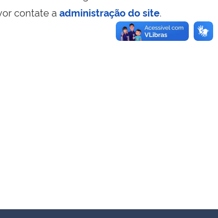
vor contate a
administração do site
.