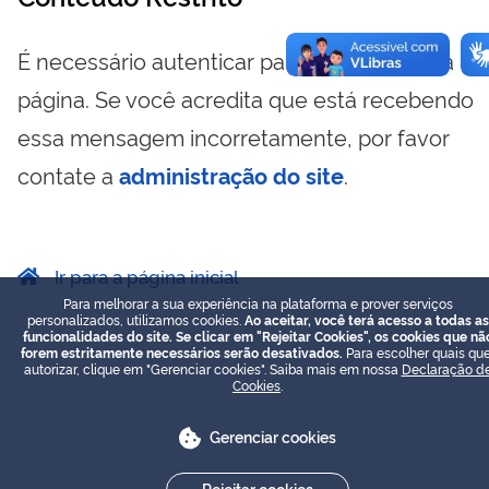
É necessário autenticar para visualizar essa
página. Se você acredita que está recebendo
essa mensagem incorretamente, por favor
contate a
administração do site
.
Ir para a página inicial
Para melhorar a sua experiência na plataforma e prover serviços
personalizados, utilizamos cookies.
Ao aceitar, você terá acesso a todas as
funcionalidades do site. Se clicar em "Rejeitar Cookies", os cookies que nã
forem estritamente necessários serão desativados.
Para escolher quais que
autorizar, clique em "Gerenciar cookies". Saiba mais em nossa
Declaração d
Cookies
.
Gerenciar cookies
Rejeitar cookies