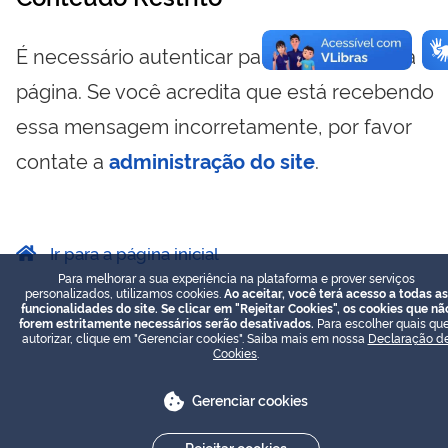
É necessário autenticar para visualizar essa
página. Se você acredita que está recebendo
essa mensagem incorretamente, por favor
contate a
administração do site
.
Ir para a página inicial
Para melhorar a sua experiência na plataforma e prover serviços
personalizados, utilizamos cookies.
Ao aceitar, você terá acesso a todas as
funcionalidades do site. Se clicar em "Rejeitar Cookies", os cookies que nã
forem estritamente necessários serão desativados.
Para escolher quais que
autorizar, clique em "Gerenciar cookies". Saiba mais em nossa
Declaração d
Cookies
.
Gerenciar cookies
Rejeitar cookies