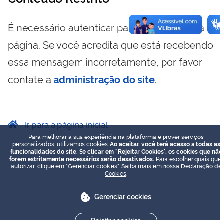
É necessário autenticar para visualizar essa
página. Se você acredita que está recebendo
essa mensagem incorretamente, por favor
contate a
administração do site
.
Ir para a página inicial
Para melhorar a sua experiência na plataforma e prover serviços
personalizados, utilizamos cookies.
Ao aceitar, você terá acesso a todas as
funcionalidades do site. Se clicar em "Rejeitar Cookies", os cookies que nã
forem estritamente necessários serão desativados.
Para escolher quais que
autorizar, clique em "Gerenciar cookies". Saiba mais em nossa
Declaração d
Cookies
.
Gerenciar cookies
Rejeitar cookies