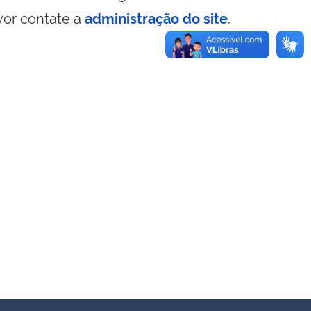
vor contate a
administração do site
.