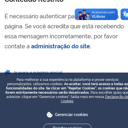
É necessário autenticar para visualizar essa
página. Se você acredita que está recebendo
essa mensagem incorretamente, por favor
contate a
administração do site
.
Ir para a página inicial
Para melhorar a sua experiência na plataforma e prover serviços
personalizados, utilizamos cookies.
Ao aceitar, você terá acesso a todas as
funcionalidades do site. Se clicar em "Rejeitar Cookies", os cookies que nã
forem estritamente necessários serão desativados.
Para escolher quais que
autorizar, clique em "Gerenciar cookies". Saiba mais em nossa
Declaração d
Cookies
.
Gerenciar cookies
Rejeitar cookies