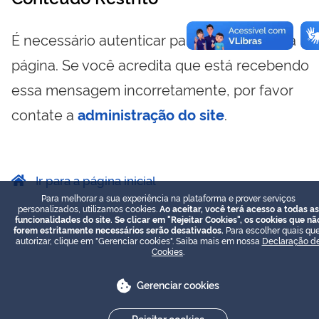
É necessário autenticar para visualizar essa
página. Se você acredita que está recebendo
essa mensagem incorretamente, por favor
contate a
administração do site
.
Ir para a página inicial
Para melhorar a sua experiência na plataforma e prover serviços
personalizados, utilizamos cookies.
Ao aceitar, você terá acesso a todas as
funcionalidades do site. Se clicar em "Rejeitar Cookies", os cookies que nã
forem estritamente necessários serão desativados.
Para escolher quais que
autorizar, clique em "Gerenciar cookies". Saiba mais em nossa
Declaração d
Cookies
.
Gerenciar cookies
Rejeitar cookies