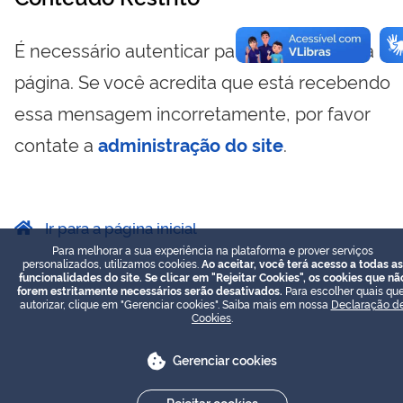
É necessário autenticar para visualizar essa
página. Se você acredita que está recebendo
essa mensagem incorretamente, por favor
contate a
administração do site
.
Ir para a página inicial
Para melhorar a sua experiência na plataforma e prover serviços
personalizados, utilizamos cookies.
Ao aceitar, você terá acesso a todas as
funcionalidades do site. Se clicar em "Rejeitar Cookies", os cookies que nã
forem estritamente necessários serão desativados.
Para escolher quais que
autorizar, clique em "Gerenciar cookies". Saiba mais em nossa
Declaração d
Cookies
.
Gerenciar cookies
Rejeitar cookies