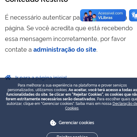
É necessário autenticar para visualizar essa
página. Se você acredita que está recebendo
essa mensagem incorretamente, por favor
contate a
administração do site
.
Ir para a página inicial
Para melhorar a sua experiência na plataforma e prover serviços
personalizados, utilizamos cookies.
Ao aceitar, você terá acesso a todas as
funcionalidades do site. Se clicar em "Rejeitar Cookies", os cookies que nã
forem estritamente necessários serão desativados.
Para escolher quais que
autorizar, clique em "Gerenciar cookies". Saiba mais em nossa
Declaração d
Cookies
.
Gerenciar cookies
Rejeitar cookies