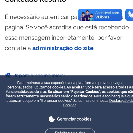
É necessário autenticar para visualizar essa
página. Se você acredita que está recebendo
essa mensagem incorretamente, por favor
contate a
administração do site
.
Ir para a página inicial
Para melhorar a sua experiência na plataforma e prover serviços
personalizados, utilizamos cookies.
Ao aceitar, você terá acesso a todas as
funcionalidades do site. Se clicar em "Rejeitar Cookies", os cookies que nã
forem estritamente necessários serão desativados.
Para escolher quais que
autorizar, clique em "Gerenciar cookies". Saiba mais em nossa
Declaração d
Cookies
.
Gerenciar cookies
Rejeitar cookies