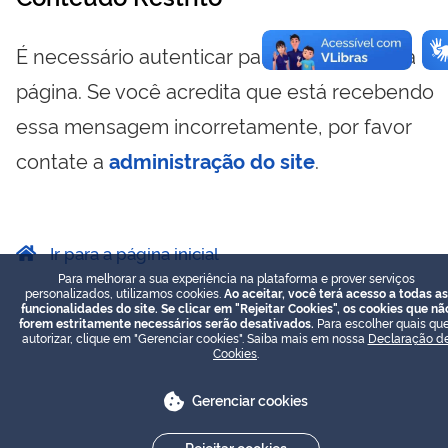
É necessário autenticar para visualizar essa
página. Se você acredita que está recebendo
essa mensagem incorretamente, por favor
contate a
administração do site
.
Ir para a página inicial
Para melhorar a sua experiência na plataforma e prover serviços
personalizados, utilizamos cookies.
Ao aceitar, você terá acesso a todas as
funcionalidades do site. Se clicar em "Rejeitar Cookies", os cookies que nã
forem estritamente necessários serão desativados.
Para escolher quais que
autorizar, clique em "Gerenciar cookies". Saiba mais em nossa
Declaração d
Cookies
.
Gerenciar cookies
Rejeitar cookies