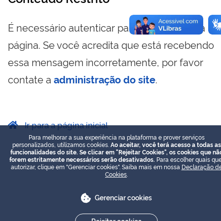
É necessário autenticar para visualizar essa
página. Se você acredita que está recebendo
essa mensagem incorretamente, por favor
contate a
administração do site
.
Ir para a página inicial
Para melhorar a sua experiência na plataforma e prover serviços
personalizados, utilizamos cookies.
Ao aceitar, você terá acesso a todas as
funcionalidades do site. Se clicar em "Rejeitar Cookies", os cookies que nã
forem estritamente necessários serão desativados.
Para escolher quais que
autorizar, clique em "Gerenciar cookies". Saiba mais em nossa
Declaração d
Cookies
.
Gerenciar cookies
Rejeitar cookies