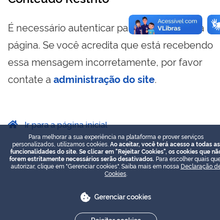
É necessário autenticar para visualizar essa
página. Se você acredita que está recebendo
essa mensagem incorretamente, por favor
contate a
administração do site
.
Ir para a página inicial
Para melhorar a sua experiência na plataforma e prover serviços
personalizados, utilizamos cookies.
Ao aceitar, você terá acesso a todas as
funcionalidades do site. Se clicar em "Rejeitar Cookies", os cookies que nã
forem estritamente necessários serão desativados.
Para escolher quais que
autorizar, clique em "Gerenciar cookies". Saiba mais em nossa
Declaração d
Cookies
.
Gerenciar cookies
Rejeitar cookies