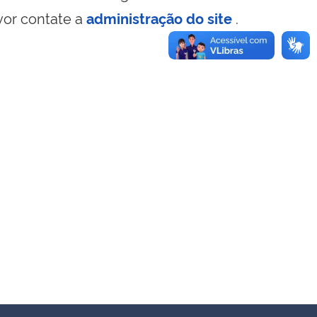
vor contate a
administração do site
.