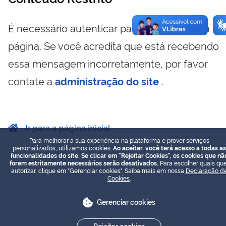
É necessário autenticar para visualizar essa
página. Se você acredita que está recebendo
essa mensagem incorretamente, por favor
contate a
administração do site
.
Ir para a página inicial
Para melhorar a sua experiência na plataforma e prover serviços
personalizados, utilizamos cookies.
Ao aceitar, você terá acesso a todas as
funcionalidades do site. Se clicar em "Rejeitar Cookies", os cookies que nã
forem estritamente necessários serão desativados.
Para escolher quais que
autorizar, clique em "Gerenciar cookies". Saiba mais em nossa
Declaração d
Cookies
.
Gerenciar cookies
Rejeitar cookies