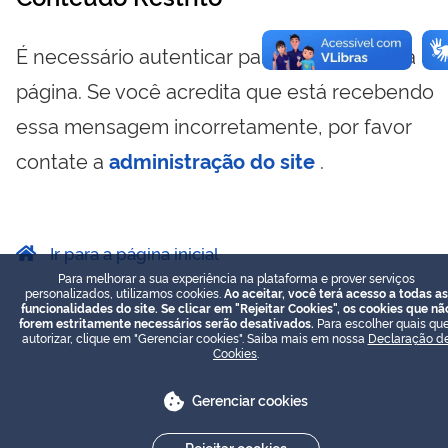
É necessário autenticar para visualizar essa
página. Se você acredita que está recebendo
essa mensagem incorretamente, por favor
contate a
administração do site
.
Ir para a página inicial
Para melhorar a sua experiência na plataforma e prover serviços
personalizados, utilizamos cookies.
Ao aceitar, você terá acesso a todas as
funcionalidades do site. Se clicar em "Rejeitar Cookies", os cookies que nã
forem estritamente necessários serão desativados.
Para escolher quais que
autorizar, clique em "Gerenciar cookies". Saiba mais em nossa
Declaração d
Cookies
.
Gerenciar cookies
Rejeitar cookies