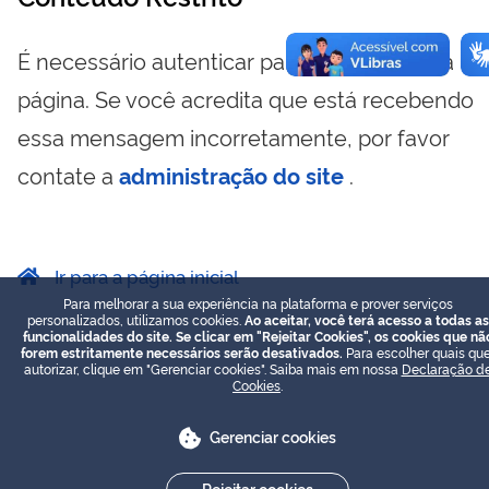
É necessário autenticar para visualizar essa
página. Se você acredita que está recebendo
essa mensagem incorretamente, por favor
contate a
administração do site
.
Ir para a página inicial
Para melhorar a sua experiência na plataforma e prover serviços
personalizados, utilizamos cookies.
Ao aceitar, você terá acesso a todas as
funcionalidades do site. Se clicar em "Rejeitar Cookies", os cookies que nã
forem estritamente necessários serão desativados.
Para escolher quais que
autorizar, clique em "Gerenciar cookies". Saiba mais em nossa
Declaração d
Cookies
.
Gerenciar cookies
Rejeitar cookies