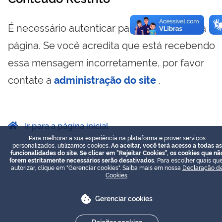
É necessário autenticar para visualizar essa
página. Se você acredita que está recebendo
essa mensagem incorretamente, por favor
contate a
administração do site
.
Ir para a página inicial
Para melhorar a sua experiência na plataforma e prover serviços
personalizados, utilizamos cookies.
Ao aceitar, você terá acesso a todas as
funcionalidades do site. Se clicar em "Rejeitar Cookies", os cookies que nã
forem estritamente necessários serão desativados.
Para escolher quais que
autorizar, clique em "Gerenciar cookies". Saiba mais em nossa
Declaração d
Cookies
.
Gerenciar cookies
Rejeitar cookies