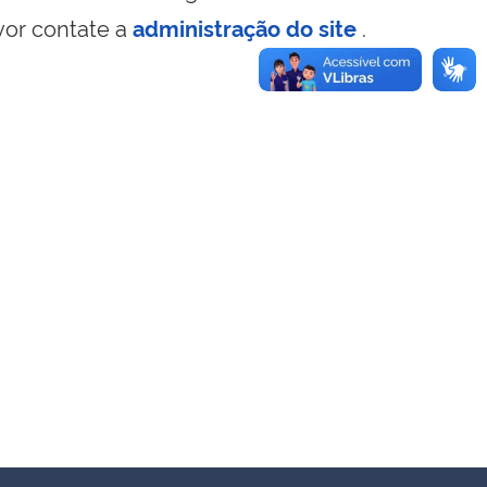
vor contate a
administração do site
.