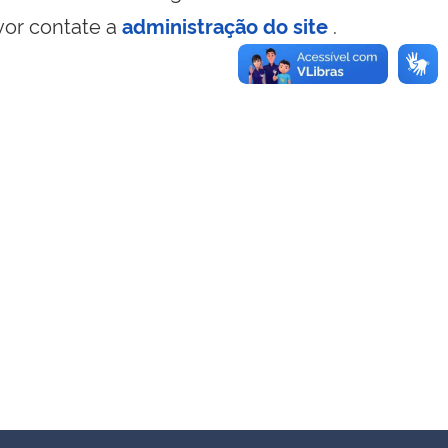
vor contate a
administração do site
.