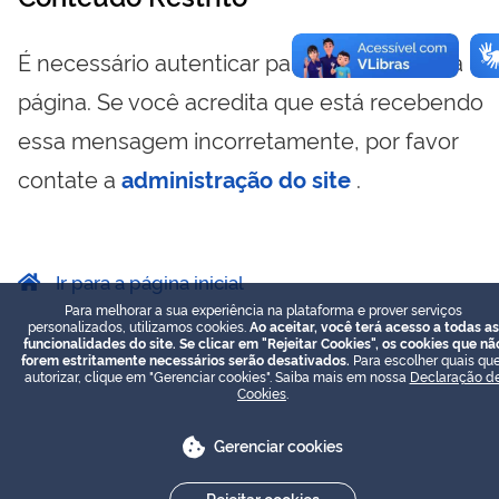
É necessário autenticar para visualizar essa
página. Se você acredita que está recebendo
essa mensagem incorretamente, por favor
contate a
administração do site
.
Ir para a página inicial
Para melhorar a sua experiência na plataforma e prover serviços
personalizados, utilizamos cookies.
Ao aceitar, você terá acesso a todas as
funcionalidades do site. Se clicar em "Rejeitar Cookies", os cookies que nã
forem estritamente necessários serão desativados.
Para escolher quais que
autorizar, clique em "Gerenciar cookies". Saiba mais em nossa
Declaração d
Cookies
.
Gerenciar cookies
Rejeitar cookies