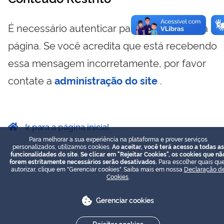
É necessário autenticar para visualizar essa
página. Se você acredita que está recebendo
essa mensagem incorretamente, por favor
contate a
administração do site
.
Ir para a página inicial
Para melhorar a sua experiência na plataforma e prover serviços
personalizados, utilizamos cookies.
Ao aceitar, você terá acesso a todas as
funcionalidades do site. Se clicar em "Rejeitar Cookies", os cookies que nã
forem estritamente necessários serão desativados.
Para escolher quais que
autorizar, clique em "Gerenciar cookies". Saiba mais em nossa
Declaração d
Cookies
.
Gerenciar cookies
Rejeitar cookies