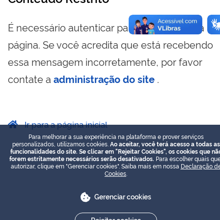
É necessário autenticar para visualizar essa
página. Se você acredita que está recebendo
essa mensagem incorretamente, por favor
contate a
administração do site
.
Ir para a página inicial
Para melhorar a sua experiência na plataforma e prover serviços
personalizados, utilizamos cookies.
Ao aceitar, você terá acesso a todas as
funcionalidades do site. Se clicar em "Rejeitar Cookies", os cookies que nã
forem estritamente necessários serão desativados.
Para escolher quais que
autorizar, clique em "Gerenciar cookies". Saiba mais em nossa
Declaração d
Cookies
.
Gerenciar cookies
Rejeitar cookies