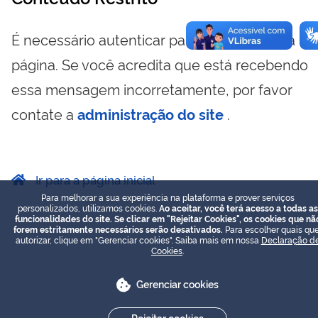
É necessário autenticar para visualizar essa
página. Se você acredita que está recebendo
essa mensagem incorretamente, por favor
contate a
administração do site
.
Ir para a página inicial
Para melhorar a sua experiência na plataforma e prover serviços
personalizados, utilizamos cookies.
Ao aceitar, você terá acesso a todas as
funcionalidades do site. Se clicar em "Rejeitar Cookies", os cookies que nã
forem estritamente necessários serão desativados.
Para escolher quais que
autorizar, clique em "Gerenciar cookies". Saiba mais em nossa
Declaração d
Cookies
.
Gerenciar cookies
Rejeitar cookies