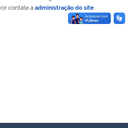
vor contate a
administração do site
.