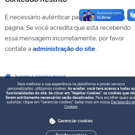
É necessário autenticar para visualizar essa
página. Se você acredita que está recebendo
essa mensagem incorretamente, por favor
contate a
administração do site
.
Ir para a página inicial
Para melhorar a sua experiência na plataforma e prover serviços
personalizados, utilizamos cookies.
Ao aceitar, você terá acesso a todas as
funcionalidades do site. Se clicar em "Rejeitar Cookies", os cookies que nã
forem estritamente necessários serão desativados.
Para escolher quais que
autorizar, clique em "Gerenciar cookies". Saiba mais em nossa
Declaração d
Cookies
.
Gerenciar cookies
Rejeitar cookies