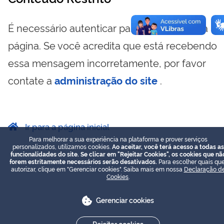
É necessário autenticar para visualizar essa
página. Se você acredita que está recebendo
essa mensagem incorretamente, por favor
contate a
administração do site
.
Ir para a página inicial
Para melhorar a sua experiência na plataforma e prover serviços
personalizados, utilizamos cookies.
Ao aceitar, você terá acesso a todas as
funcionalidades do site. Se clicar em "Rejeitar Cookies", os cookies que nã
forem estritamente necessários serão desativados.
Para escolher quais que
autorizar, clique em "Gerenciar cookies". Saiba mais em nossa
Declaração d
Cookies
.
Gerenciar cookies
Rejeitar cookies