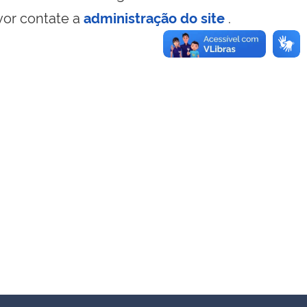
vor contate a
administração do site
.