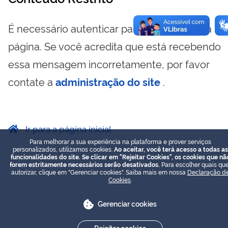
É necessário autenticar para visualizar essa
página. Se você acredita que está recebendo
essa mensagem incorretamente, por favor
contate a
administração do site
.
Ir para a página inicial
Para melhorar a sua experiência na plataforma e prover serviços
personalizados, utilizamos cookies.
Ao aceitar, você terá acesso a todas as
funcionalidades do site. Se clicar em "Rejeitar Cookies", os cookies que nã
forem estritamente necessários serão desativados.
Para escolher quais que
autorizar, clique em "Gerenciar cookies". Saiba mais em nossa
Declaração d
Cookies
.
Gerenciar cookies
Rejeitar cookies