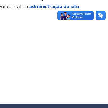
vor contate a
administração do site
.