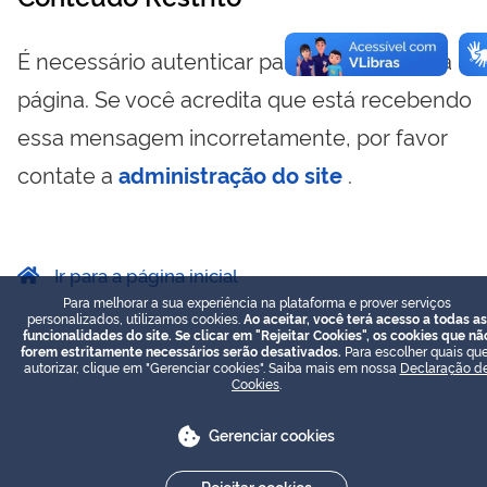
É necessário autenticar para visualizar essa
página. Se você acredita que está recebendo
essa mensagem incorretamente, por favor
contate a
administração do site
.
Ir para a página inicial
Para melhorar a sua experiência na plataforma e prover serviços
personalizados, utilizamos cookies.
Ao aceitar, você terá acesso a todas as
funcionalidades do site. Se clicar em "Rejeitar Cookies", os cookies que nã
forem estritamente necessários serão desativados.
Para escolher quais que
autorizar, clique em "Gerenciar cookies". Saiba mais em nossa
Declaração d
Cookies
.
Gerenciar cookies
Rejeitar cookies