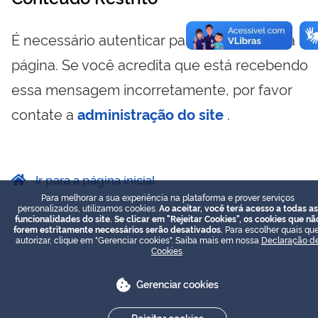
É necessário autenticar para visualizar essa
página. Se você acredita que está recebendo
essa mensagem incorretamente, por favor
contate a
administração do site
.
Ir para a página inicial
Para melhorar a sua experiência na plataforma e prover serviços
personalizados, utilizamos cookies.
Ao aceitar, você terá acesso a todas as
funcionalidades do site. Se clicar em "Rejeitar Cookies", os cookies que nã
forem estritamente necessários serão desativados.
Para escolher quais que
autorizar, clique em "Gerenciar cookies". Saiba mais em nossa
Declaração d
Cookies
.
Gerenciar cookies
Rejeitar cookies