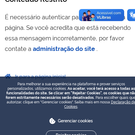
É necessário autenticar para visualizar essa
página. Se você acredita que está recebendo
essa mensagem incorretamente, por favor
contate a
administração do site
.
Ir para a página inicial
Para melhorar a sua experiência na plataforma e prover serviços
personalizados, utilizamos cookies.
Ao aceitar, você terá acesso a todas as
funcionalidades do site. Se clicar em "Rejeitar Cookies", os cookies que nã
forem estritamente necessários serão desativados.
Para escolher quais que
autorizar, clique em "Gerenciar cookies". Saiba mais em nossa
Declaração d
Cookies
.
Gerenciar cookies
Rejeitar cookies