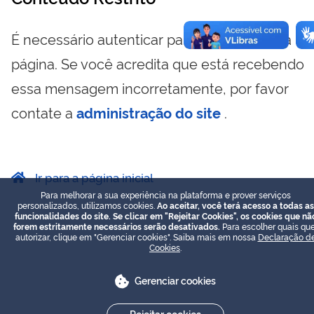
É necessário autenticar para visualizar essa
página. Se você acredita que está recebendo
essa mensagem incorretamente, por favor
contate a
administração do site
.
Ir para a página inicial
Para melhorar a sua experiência na plataforma e prover serviços
personalizados, utilizamos cookies.
Ao aceitar, você terá acesso a todas as
funcionalidades do site. Se clicar em "Rejeitar Cookies", os cookies que nã
forem estritamente necessários serão desativados.
Para escolher quais que
autorizar, clique em "Gerenciar cookies". Saiba mais em nossa
Declaração d
Cookies
.
Gerenciar cookies
Rejeitar cookies