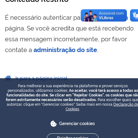
É necessário autenticar para visualizar essa
página. Se você acredita que está recebendo
essa mensagem incorretamente, por favor
contate a
administração do site
.
Ir para a página inicial
Para melhorar a sua experiência na plataforma e prover serviços
personalizados, utilizamos cookies.
Ao aceitar, você terá acesso a todas as
funcionalidades do site. Se clicar em "Rejeitar Cookies", os cookies que nã
forem estritamente necessários serão desativados.
Para escolher quais que
autorizar, clique em "Gerenciar cookies". Saiba mais em nossa
Declaração d
Cookies
.
Gerenciar cookies
Rejeitar cookies