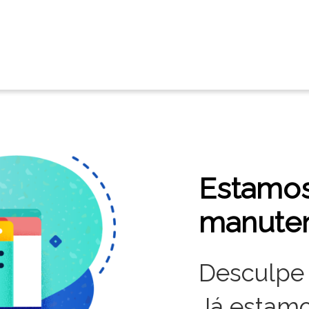
Estamo
manute
Desculpe 
Já estamo