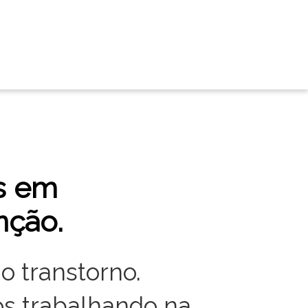
s em
nção.
o transtorno.
s trabalhando na