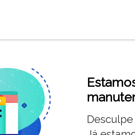
Estamo
manute
Desculpe 
Já estamo