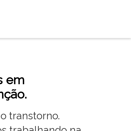
s em
nção.
o transtorno.
s trabalhando na